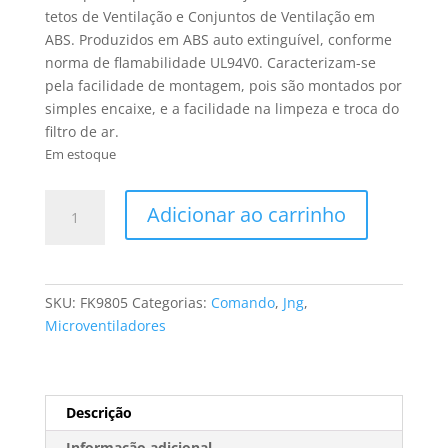
tetos de Ventilação e Conjuntos de Ventilação em
ABS. Produzidos em ABS auto extinguível, conforme
norma de flamabilidade UL94V0. Caracterizam-se
pela facilidade de montagem, pois são montados por
simples encaixe, e a facilidade na limpeza e troca do
filtro de ar.
Em estoque
VENEZIANA
Adicionar ao carrinho
C/
FILTRO
PARA
MICROVENTILADOR
SKU:
FK9805
Categorias:
Comando
,
Jng
,
180X180
Microventiladores
MOD.
FK9805
(FAB.
JNG)
Descrição
quantidade
Informação adicional