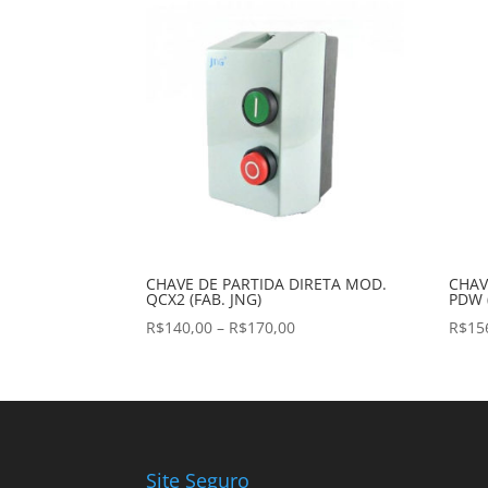
preço:
baixo
para
alto
CHAVE DE PARTIDA DIRETA MOD.
CHAV
QCX2 (FAB. JNG)
PDW 
Faixa
R$
140,00
–
R$
170,00
R$
15
de
preço:
R$140,00
através
R$170,00
Site Seguro