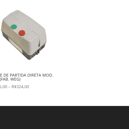
E DE PARTIDA DIRETA MOD.
(FAB. WEG)
Faixa
6,00
–
R$
324,00
de
preço:
R$156,00
através
R$324,00