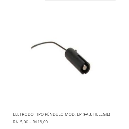
baixo
para
alto
ELETRODO TIPO PÊNDULO MOD. EP (FAB. HELEGIL)
Faixa
R$
15,00
–
R$
18,00
de