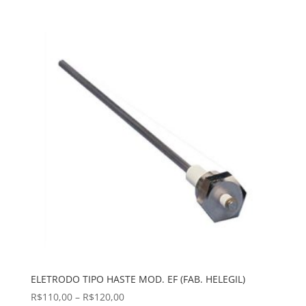
preço:
R$15,00
através
R$18,00
ELETRODO TIPO HASTE MOD. EF (FAB. HELEGIL)
Faixa
R$
110,00
–
R$
120,00