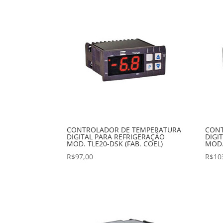
preço:
baixo
para
alto
CONTROLADOR DE TEMPERATURA
CONT
DIGITAL PARA REFRIGERAÇÃO
DIGI
MOD. TLE20-DSK (FAB. COEL)
MOD.
R$
97,00
R$
10