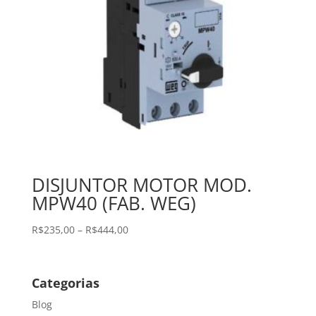
DISJUNTOR MOTOR MOD.
MPW40 (FAB. WEG)
Faixa
R$
235,00
–
R$
444,00
de
preço:
R$235,00
Categorias
através
Blog
R$444,00