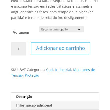
elétricos.Monitora falta e sequência de fase, mínima
e máxima tensão em redes trifásicas e assimetria
angular entre as fases, com tempo de inibição (na
partida) e tempo de retardo (no desligamento).
Voltagem
MONITOR
Adicionar ao carrinho
DE
MIN/MÁX
TENSÃO
E
SKU:
BVT
Categorias:
Coel
,
Industrial
,
Monitores de
FALTA
Tensão
,
Proteção
E
SEQUÊNCIA
DE
FASE
Descrição
(TRIFÁSICO)
Informação adicional
MOD.