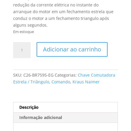
redução da corrente elétrica no instante do
arranque do motor em um fechamento estrela que
conduz o motor a um fechamento triangulo após
alguns segundos.
Em estoque
CHAVE
Adicionar ao carrinho
ESTRELA/TRIÂNGULO
3P
32AMPS.
MOD.
SKU:
C26-BR7595-EG
Categorias:
Chave Comutadora
C26-
Estrela / Triângulo
,
Comando
,
Kraus Naimer
BR7595-
EG
(FAB.
KRAUS
Descrição
NAIMER)
Informação adicional
quantidade