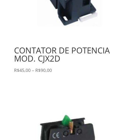
CONTATOR DE POTENCIA
MOD. CJX2D
Faixa
R$
45,00
–
R$
90,00
de
preço:
R$45,00
através
R$90,00