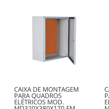
CAIXA DE MONTAGEM
C
PARA QUADROS
P
ELÉTRICOS MOD.
E
MD320X380X170 EM
M