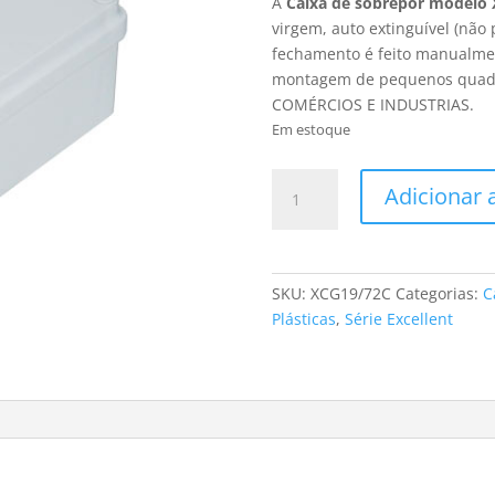
A
Caixa de sobrepor modelo
virgem, auto extinguível (não
fechamento é feito manualmen
montagem de pequenos quadr
COMÉRCIOS E INDUSTRIAS.
Em estoque
CAIXA
Adicionar 
DE
MONTAGEM
EM
POLIPROPILENO
SKU:
XCG19/72C
Categorias:
C
(PLÁSTICO)
Plásticas
,
Série Excellent
CINZA
C/CHASSI
MOD.
XCG19/72C
(FAB.
TABLEPLAST)
quantidade