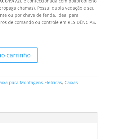
 XCG19/72C
é confeccionada com polipropileno
 propaga chamas). Possui dupla vedação e seu
te ou por chave de fenda. Ideal para
os de comando ou controle em RESIDÊNCIAS,
ao carrinho
aixa para Montagens Elétricas
,
Caixas