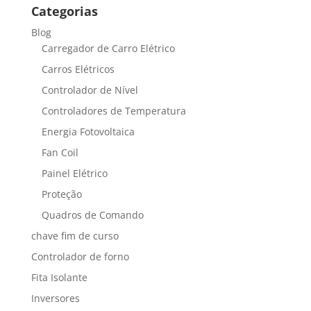
R$304,00
Categorias
através
Blog
R$348,00
Carregador de Carro Elétrico
Carros Elétricos
Controlador de Nível
Controladores de Temperatura
Energia Fotovoltaica
Fan Coil
Painel Elétrico
Proteção
Quadros de Comando
chave fim de curso
Controlador de forno
Fita Isolante
Inversores