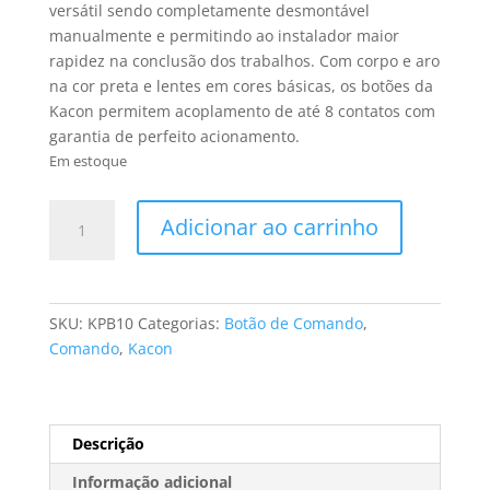
versátil sendo completamente desmontável
manualmente e permitindo ao instalador maior
rapidez na conclusão dos trabalhos. Com corpo e aro
na cor preta e lentes em cores básicas, os botões da
Kacon permitem acoplamento de até 8 contatos com
garantia de perfeito acionamento.
Em estoque
BOTÃO
Adicionar ao carrinho
DE
COMANDO
22MM
PLÁSTICO
SKU:
KPB10
Categorias:
Botão de Comando
,
PRETO
Comando
,
Kacon
MOD.
KPB10
(FAB.
KACON)
Descrição
quantidade
Informação adicional