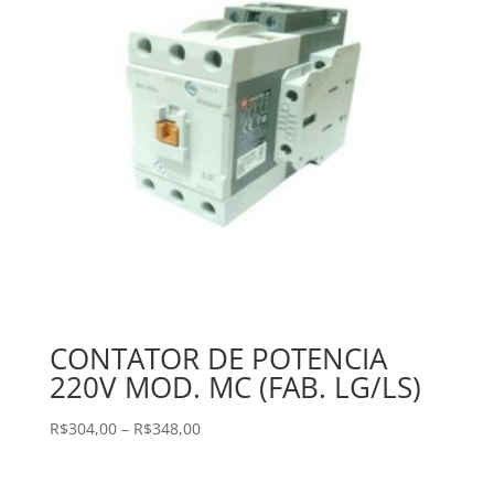
CONTATOR DE POTENCIA
220V MOD. MC (FAB. LG/LS)
Faixa
R$
304,00
–
R$
348,00
de
preço: