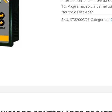
interface serial com REP da 
TC. Programação via painel ou
Neutro e Fase-Fase.
SKU:
ST8200C/06
Categorias: