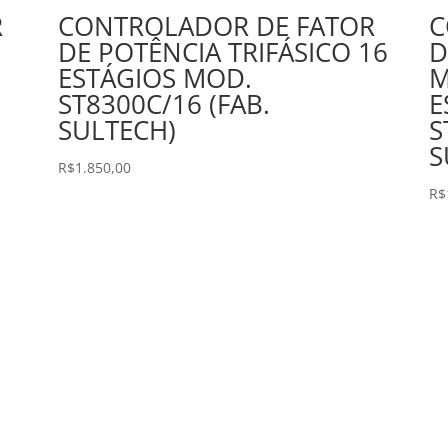
R
CONTROLADOR DE FATOR
C
8
DE POTÊNCIA TRIFÁSICO 16
D
ESTÁGIOS MOD.
M
ST8300C/16 (FAB.
E
SULTECH)
S
S
R$
1.850,00
R$