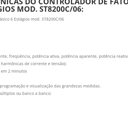
CNICAS DO CONTROLADOR DE FATO
IOS MOD. ST8200C/06:
ásico 6 Estágios mod. ST8200C/06
te, freqüência, potência ativa, potência aparente, potência reativ
1ª harmônicas de corrente e tensão);
2 em 2 minutos
programação e visualização das grandezas medidas.
últiplos ou banco a banco;