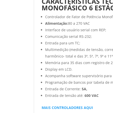
CARACTERÍSTICAS TÉ
MONOFÁSICO 6 ESTÁG
Controlador de Fator de Potência Monof
Alimentação:
80 a 270 VAC
Interface de usuário serial com REP;
Comunicação serial RS-232;
Entrada para um TC;
Multimedição (medidas de tensão, corren
harmônico- total e das 3ª, 5ª, 7ª, 9ª e 1
Memória para 35 dias com registro de 
Display em LCD.
Acompanha software supervisório para 
Programação de bancos por tabela de m
Entrada de Corrente:
5A,
Entrada de tensão até:
600 VAC
MAIS CONTROLADORES AQUI